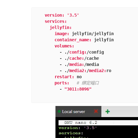
version:
'3.5'
services:
jellyfin:
image:
 jellyfin/jellyfin
container_name:
 jellyfin
volumes:
      - ./
config:
/config
      - ./
cache:
/cache
      - ./
media:
/media
      - ./
media2:
/
media2:
ro
restart:
 no
ports:
# 绑定端口
      - 
"3011:8096"