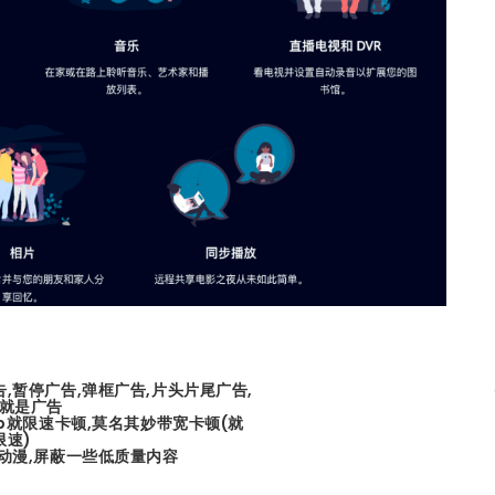
,暂停广告,弹框广告,片头片尾广告,
身就是广告
ip就限速卡顿,莫名其妙带宽卡顿(就
限速)
,动漫,屏蔽一些低质量内容