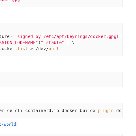
ture)
" signed-by=/etc/apt/keyrings/docker.gpg] https
RSION_CODENAME"
)
" stable"
 | \
docker.
list
 > /dev/
null
er-ce-cli containerd.io docker-buildx-
plugin
 docker-
o-world