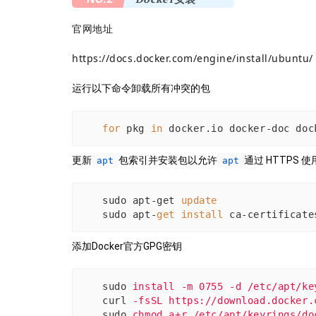
官网地址
https://docs.docker.com/engine/install/ubuntu/
运行以下命令卸载所有冲突的包
for
 pkg 
in
 docker.io docker-doc doc
更新
包索引并安装包以允许
通过 HTTPS 
apt
apt
sudo apt-get 
update
sudo apt-
get
install
 ca-certificate
添加Docker官方GPG密钥
sudo
install -m 0755 -d /etc/apt/ke
curl
-fsSL https://download.docker.
sudo
chmod a+r /etc/apt/keyrings/do