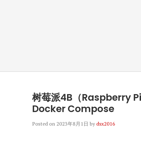
树莓派4B（Raspberry P
Docker Compose
Posted on
2023年8月1日
by
dsx2016