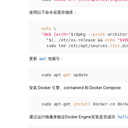
使用以下命令设置存储库：
echo
 \
"deb [arch="
$(dpkg --
print
-architec
  "$(. /etc/os-release && 
echo
"$VE
  sudo tee /etc/apt/sources.
list
.d/
更新
包索引：
apt
sudo apt-
get
 update
安装 Docker 引擎、containerd 和 Docker Compose
sudo apt-get 
install
 docker-ce dock
通过运行镜像来验证Docker Engine安装是否成功
hell