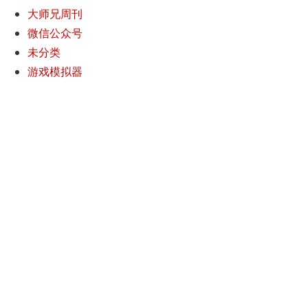
大师兄周刊
微信公众号
未分类
游戏模拟器
pt-get remove 
$pkg
; 
done
t/keyrings/docker.gpg