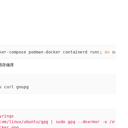
ker-compose podman-docker containerd runc; 
do
 sudo a
使用存储库
s curl gnupg
yrings
com/linux/ubuntu/gpg | sudo gpg --dearmor -o /etc/ap
cker.gpg