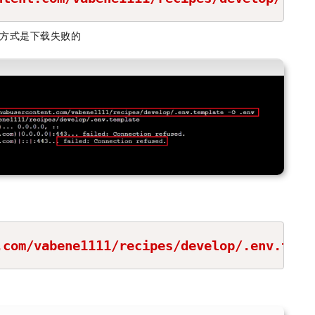
t方式是下载失败的
COPY
.com/vabene1111/recipes/develop/.env.temp