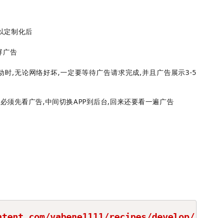
以定制化后
屏广告
动时,无论网络好坏,一定要等待广告请求完成,并且广告展示3-5
谱必须先看广告,中间切换APP到后台,回来还要看一遍广告
COPY
ntent.com/vabene1111/recipes/develop/.env