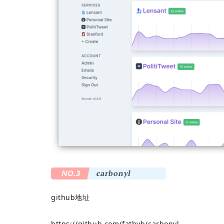
NO.3
carbonyl
github地址
https://github.com/fathyb/carbonyl