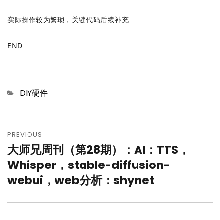
实际操作较为繁琐，关键代码后续补充
END
Categories
DIY硬件
文
章
PREVIOUS
大师兄周刊（第28期）：AI：TTS，
Previous
导
post:
Whisper，stable-diffusion-
航
webui，web分析：shynet