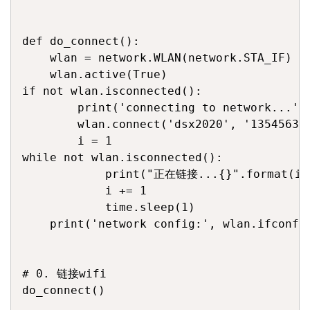
def do_connect():

    wlan = network.WLAN(network.STA_IF)

    wlan.active(True)

if not wlan.isconnected():

        print('connecting to network...')

        wlan.connect('dsx2020', '1354563
        i = 1

while not wlan.isconnected():

            print("正在链接...{}".format(i))
            i += 1

            time.sleep(1)

    print('network config:', wlan.ifconfig
# 0. 链接wifi

do_connect()
