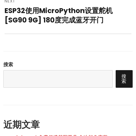
NEXT
ESP32使用MicroPython设置舵机
Next
post:
[SG90 9G] 180度完成蓝牙开门
搜索
搜
索
近期文章