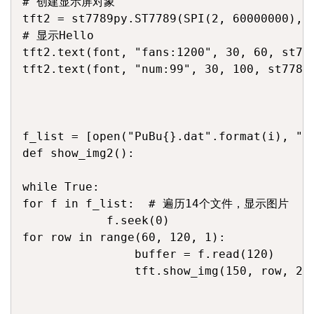
# 创建显示屏对象

tft2 = st7789py.ST7789(SPI(2, 60000000), 
# 显示Hello

tft2.text(font, "fans:1200", 30, 60, st778
tft2.text(font, "num:99", 30, 100, st7789p
f_list = [open("PuBu{}.dat".format(i), "rb
def show_img2():

while True:

for f in f_list:  # 遍历14个文件，显示图片

            f.seek(0)

for row in range(60, 120, 1):

                buffer = f.read(120)

                tft.show_img(150, row, 210