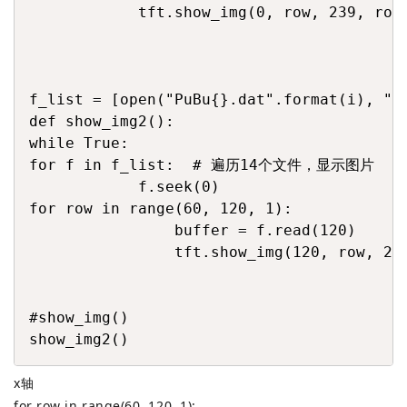
            tft.show_img(0, row, 239, row,
f_list = [open("PuBu{}.dat".format(i), "rb
def show_img2():

while True:

for f in f_list:  # 遍历14个文件，显示图片

            f.seek(0)

for row in range(60, 120, 1):

                buffer = f.read(120)

                tft.show_img(120, row, 239
#show_img()

show_img2()
x轴
for row in range(60, 120, 1):