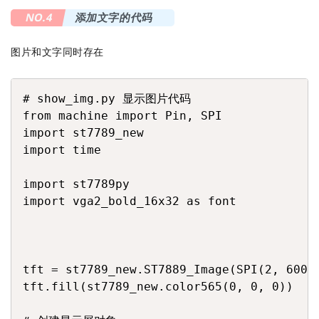
NO.4
添加文字的代码
图片和文字同时存在
COPY
# show_img.py 显示图片代码

from machine import Pin, SPI

import st7789_new

import time

import st7789py

import vga2_bold_16x32 as font

tft = st7789_new.ST7889_Image(SPI(2, 60000
tft.fill(st7789_new.color565(0, 0, 0)) 