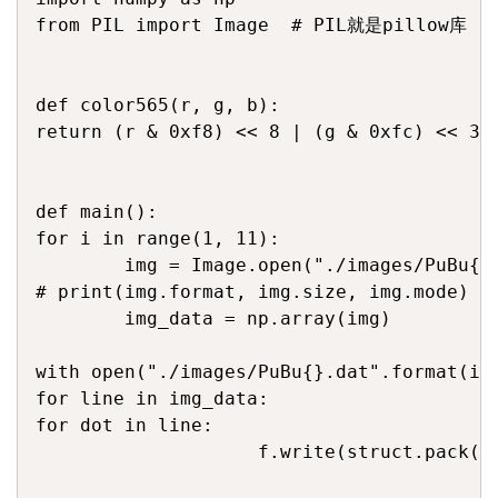
from PIL import Image  # PIL就是pillow库

def color565(r, g, b):

return (r & 0xf8) << 8 | (g & 0xfc) << 3 |
def main():

for i in range(1, 11):

        img = Image.open("./images/PuBu{}.
# print(img.format, img.size, img.mode)

        img_data = np.array(img)

with open("./images/PuBu{}.dat".format(i),
for line in img_data:

for dot in line:

                    f.write(struct.pack("H