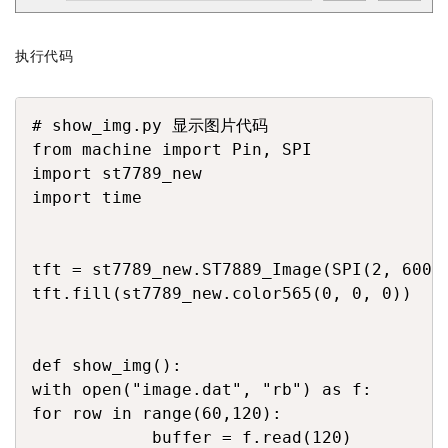
执行代码
COPY
# show_img.py 显示图片代码

from machine import Pin, SPI

import st7789_new

import time

tft = st7789_new.ST7889_Image(SPI(2, 60000
tft.fill(st7789_new.color565(0, 0, 0)) 
def show_img():

with open("image.dat", "rb") as f:

for row in range(60,120):

            buffer = f.read(120)
