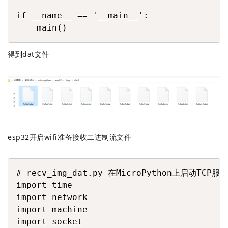
if __name__ == '__main__':

    main()
得到dat文件
esp32开启wifi准备接收二进制流文件
COPY
# recv_img_dat.py 在MicroPython上启动TCP
import time

import network

import machine

import socket
