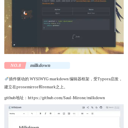
NO.8
milkdown
插件驱动的 WYSIWYG markdown 编辑器框架，受Typora启发，
建立在prosemirror和remark之上。
github地址：
https://github.com/Saul-Mirone/milkdown