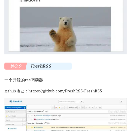
NO.9
FreshRSS
一个开源的rss阅读器
github地址：
https://github.com/FreshRSS/FreshRSS