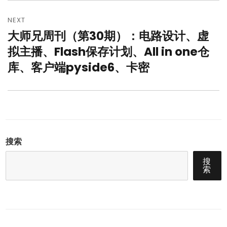
NEXT
大师兄周刊（第30期）：电路设计、​虚
Next
post:
拟主播、Flash保存计划、All in one仓
库、客户端​pyside6​、卡密
搜索
搜
索