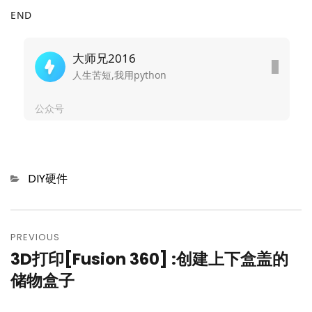
END
大师兄2016
人生苦短,我用python
公众号
Categories
DIY硬件
文
章
PREVIOUS
3D打印[Fusion 360] :创建上下盒盖的
Previous
导
post:
储物盒子
航