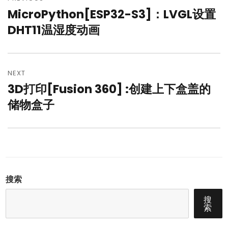
章
MicroPython[ESP32-S3]：LVGL设置
Previous
导
post:
DHT11温湿度动画
航
NEXT
3D打印[Fusion 360] :创建上下盒盖的
Next
post:
储物盒子
搜索
搜
索