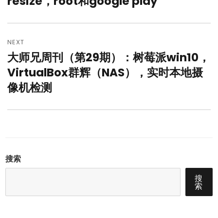
resize，root和google play
航
NEXT
大师兄周刊（第29期）：树莓派win10，
Next
post:
VirtualBox群辉（NAS），实时本地摄
像机检测
搜索
搜
索