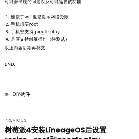
可能会出现的问题以及可能需要的功能
连接了wifi但是提示网络受限
手机想要root
手机想支持google play
是否支持触屏操作（待测试）
以上内容后期再补充
END.
Categories
DIY硬件
文
章
PREVIOUS
树莓派4安装LineageOS后设置
Previous
导
post: