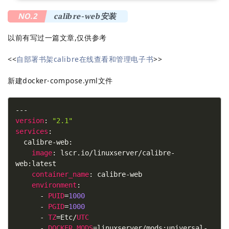
NO.2
calibre-web安装
以前有写过一篇文章,仅供参考
<<
自部署书架calibre在线查看和管理电子书
>>
新建docker-compose.yml文件
---
version
: 
"2.1"
services
:
  calibre-web:
image
: lscr.io/linuxserver/calibre-
web:latest
container_name
: calibre-web
environment
:
      - 
PUID
=
1000
      - 
PGID
=
1000
      - 
TZ
=Etc/
UTC
      - 
DOCKER_MODS
=linuxserver/mods:universal-