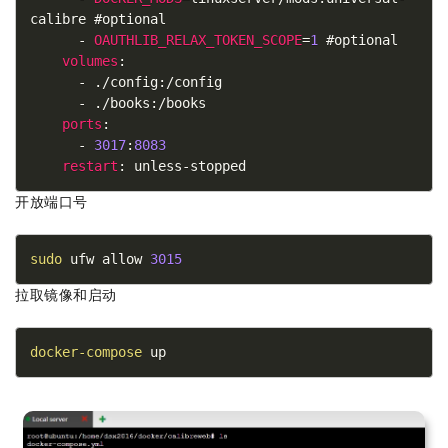
calibre #optional
      - 
OAUTHLIB_RELAX_TOKEN_SCOPE
=
1
 #optional
volumes
:
      - ./config:/config
      - ./books:/books
ports
:
      - 
3017
:
8083
restart
: unless-stopped
开放端口号
sudo
 ufw allow 
3015
拉取镜像和启动
docker-compose
 up