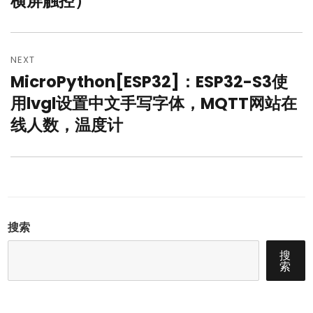
横屏触控）
NEXT
MicroPython[ESP32]：ESP32-S3使
Next
post:
用lvgl设置中文手写字体，MQTT网站在
线人数，温度计
搜索
搜
索