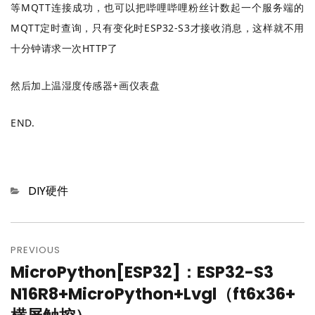
等MQTT连接成功，也可以把哔哩哔哩粉丝计数起一个服务端的
MQTT定时查询，只有变化时ESP32-S3才接收消息，这样就不用
十分钟请求一次HTTP了
然后加上温湿度传感器+画仪表盘
END.
Categories
DIY硬件
文
章
PREVIOUS
MicroPython[ESP32]：ESP32-S3
Previous
导
post:
N16R8+MicroPython+Lvgl（ft6x36+
航