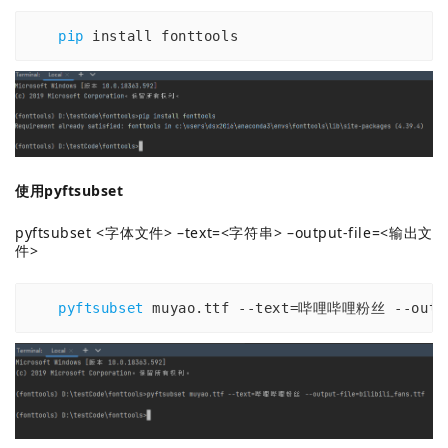
pip
 install fonttools
使用pyftsubset
pyftsubset <字体文件> –text=<字符串> –output-file=<输出文
件>
pyftsubset
 muyao.ttf --text=哔哩哔哩粉丝 --outpu