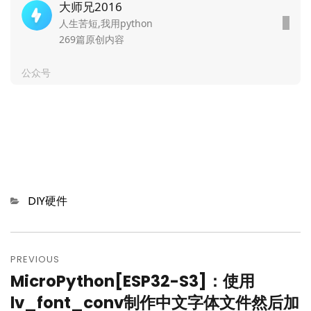
大师兄2016
人生苦短,我用python
269篇原创内容
公众号
Categories
DIY硬件
文
章
PREVIOUS
MicroPython[ESP32-S3]：使用
Previous
导
post:
lv_font_conv制作中文字体文件然后加