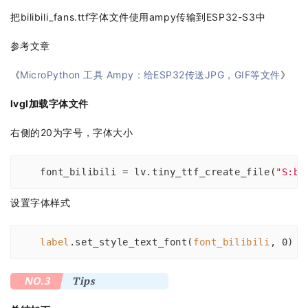
把
bilibili_fans.ttf
字体文件使用ampy传输到ESP32-S3中
参考文章
《
MicroPython 工具 Ampy：给ESP32传送JPG，GIF等文件
》
lvgl加载字体文件
右侧的20为字号，字体大小
font_bilibili
 = lv.tiny_ttf_create_file(
"S:bi
设置字体样式
label
.set_style_text_font
(
font_bilibili
, 0)
NO.3
Tips