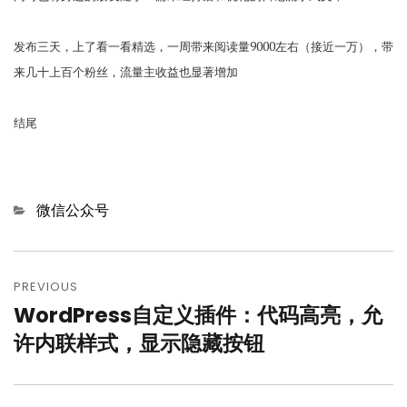
发布三天，上了看一看精选，一周带来阅读量9000左右（接近一万），带
来几十上百个粉丝，流量主收益也显著增加
结尾
Categories
微信公众号
文
章
PREVIOUS
WordPress自定义插件：代码高亮，允
Previous
导
post:
许内联样式，显示隐藏按钮
航