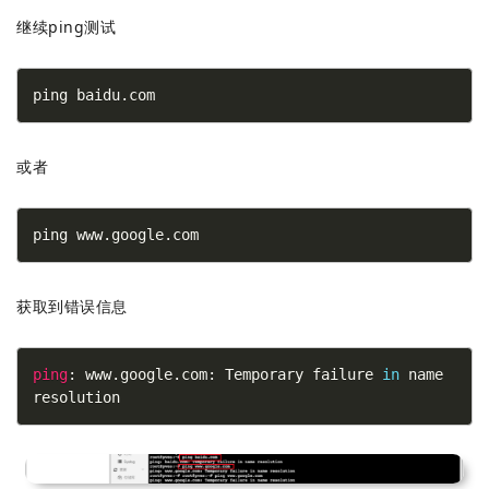
继续ping测试
ping baidu.com
或者
ping www.google.com
获取到错误信息
ping
: www.google.com: Temporary failure 
in
 name 
resolution