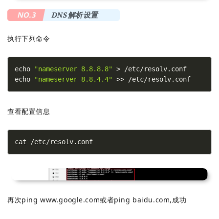
NO.3
DNS解析设置
执行下列命令
echo 
"nameserver 8.8.8.8"
 > /etc/resolv.conf
echo 
"nameserver 8.8.4.4"
 >> /etc/resolv.conf
查看配置信息
cat /etc/resolv.conf
再次ping www.google.com或者ping baidu.com,成功