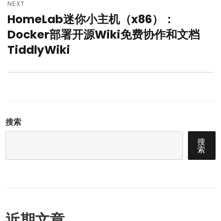
NEXT
HomeLab迷你小主机（x86）：
Next
post:
Docker部署开源Wiki免费协作和文档
TiddlyWiki
搜索
搜
索
近期文章