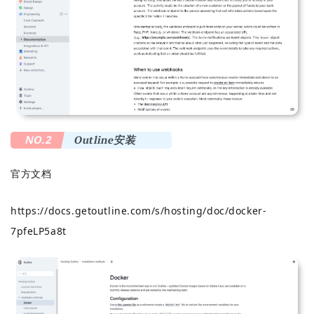
NO.2
Outline安装
官方文档
https://docs.getoutline.com/s/hosting/doc/docker-
7pfeLP5a8t