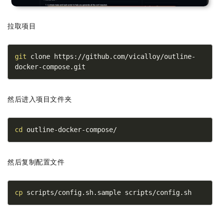
拉取项目
git
 clone https://github.com/vicalloy/outline-
docker-compose.git
然后进入项目文件夹
cd
 outline-docker-compose/
然后复制配置文件
cp
 scripts/config.sh.sample scripts/config.sh