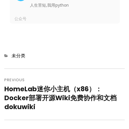
人生苦短,我用python
公众号
Categories
未分类
文
章
PREVIOUS
HomeLab迷你小主机（x86）：
Previous
导
post:
Docker部署开源Wiki免费协作和文档
航
dokuwiki