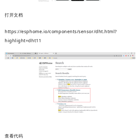
打开文档
https://esphome.io/components/sensor/dht.html?
highlight=dht11
查看代码