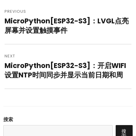
文
章
PREVIOUS
MicroPython[ESP32-S3]：LVGL点亮
Previous
导
post:
屏幕并设置触摸事件
航
NEXT
MicroPython[ESP32-S3]：开启WIFI
Next
post:
设置NTP时间同步并显示当前日期和周
搜索
搜