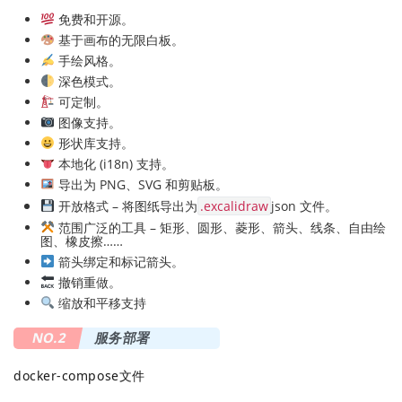
 免费和开源。
 基于画布的无限白板。
 手绘风格。
 深色模式。
 可定制。
 图像支持。
 形状库支持。
 本地化 (i18n) 支持。
 导出为 PNG、SVG 和剪贴板。
 开放格式 – 将图纸导出为
.excalidraw
json 文件。
 范围广泛的工具 – 矩形、圆形、菱形、箭头、线条、自由绘
图、橡皮擦……
 箭头绑定和标记箭头。
 撤销重做。
 缩放和平移支持
NO.2
服务部署
docker-compose文件