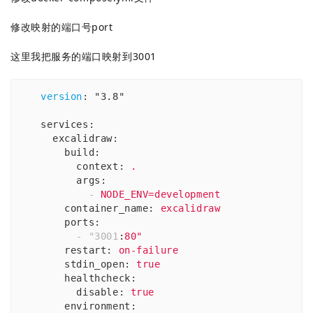
修改映射的端口号port
这里我把服务的端口映射到3001
version
: "3.8"
services
:
excalidraw
:
build
:
context
: 
.
args
:
-
NODE_ENV=development
container_name
: 
excalidraw
ports
:
      - "3001
:
80"
restart
: 
on-failure
stdin_open
: 
true
healthcheck
:
disable
: 
true
environment
: