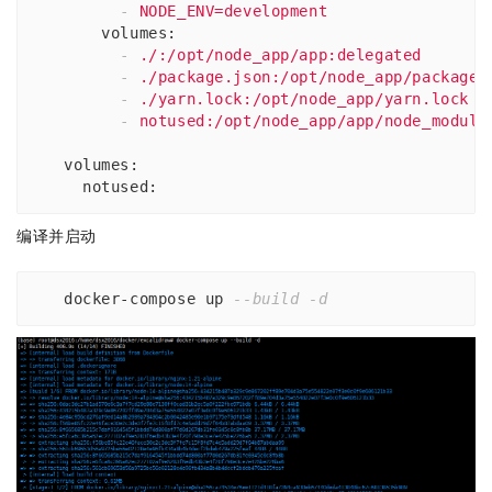
-
NODE_ENV=development
volumes
:
-
./:/opt/node_app/app:delegated
-
./package.json:/opt/node_app/package.
-
./yarn.lock:/opt/node_app/yarn.lock
-
notused:/opt/node_app/app/node_module
volumes
:
notused
:
编译并启动
docker-compose up 
--build -d