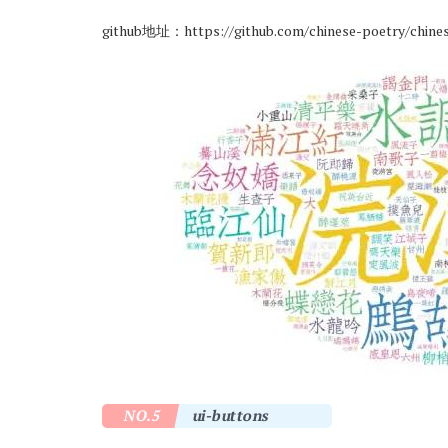
github地址：
https://github.com/chinese-poetry/chine
NO.5
ui-buttons