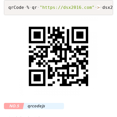
COPY
qrCode
%
qr
"
https://dsx2016.com
"
>
dsx20
NO.5
qrcodejs