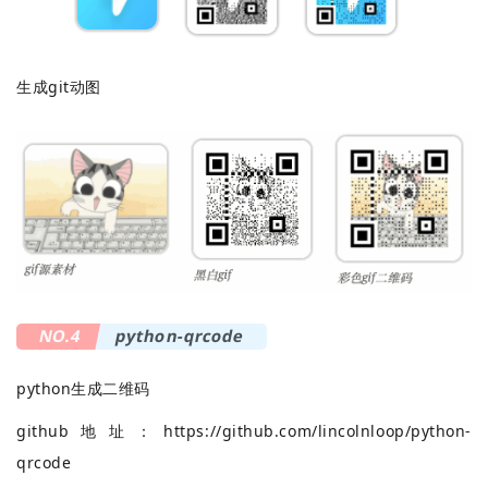
生成git动图
NO.4
python-qrcode
python生成二维码
github地址：
https://github.com/lincolnloop/python-
qrcode