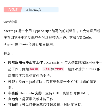
NO.5
xterm.js
web终端
Xterm.js 是一个用 TypeScript 编写的前端组件，它允许应用程
序在浏览器中将功能齐全的终端带给用户。它被 VS Code、
Hyper 和 Theia 等流行项目使用。
特点：
终端应用程序正常工作
：Xterm.js 可与大多数终端应用程序一
起工作，例如
、
和
，包括对基于 curses 的
bash
vim
tmux
应用程序和鼠标事件的支持。
性能
：Xterm.js
非常
快，它甚至包括一个 GPU 加速的渲染
器。
丰富的 Unicode 支持
：支持 CJK、表情符号和 IME。
自包含
：需要零依赖才能工作。
可访问
：可以打开屏幕阅读器和最小对比度支持。